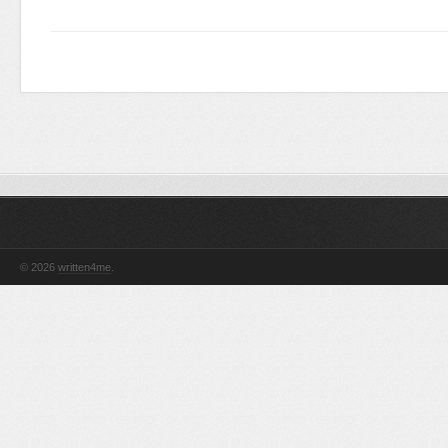
© 2026
written4me
.