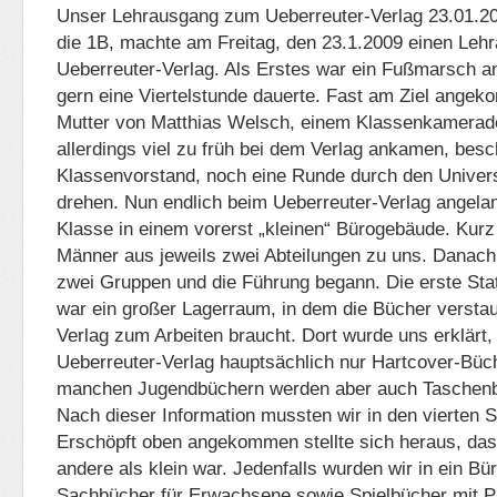
Unser Lehrausgang zum Ueberreuter-Verlag 23.01.2
die 1B, machte am Freitag, den 23.1.2009 einen Le
Ueberreuter-Verlag. Als Erstes war ein Fußmarsch a
gern eine Viertelstunde dauerte. Fast am Ziel angek
Mutter von Matthias Welsch, einem Klassenkamerad
allerdings viel zu früh bei dem Verlag ankamen, bes
Klassenvorstand, noch eine Runde durch den Univer
drehen. Nun endlich beim Ueberreuter-Verlag angela
Klasse in einem vorerst „kleinen“ Bürogebäude. Kur
Männer aus jeweils zwei Abteilungen zu uns. Danach t
zwei Gruppen und die Führung begann. Die erste Sta
war ein großer Lagerraum, in dem die Bücher verstau
Verlag zum Arbeiten braucht. Dort wurde uns erklärt,
Ueberreuter-Verlag hauptsächlich nur Hartcover-Büche
manchen Jugendbüchern werden aber auch Taschenbü
Nach dieser Information mussten wir in den vierten 
Erschöpft oben angekommen stellte sich heraus, da
andere als klein war. Jedenfalls wurden wir in ein Bü
Sachbücher für Erwachsene sowie Spielbücher mit P