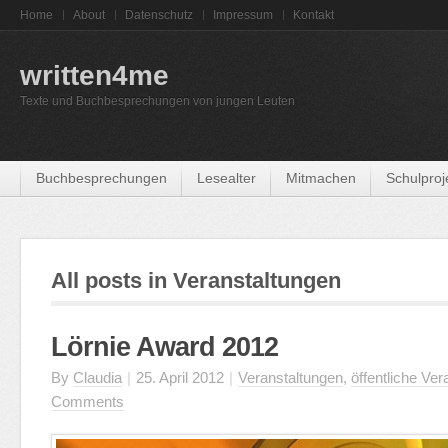
Home
About
Datenschutz
Impressum
Kontakt
written4me
Texte und Buchbesprechungen von jungen Leuten
Buchbesprechungen
Lesealter
Mitmachen
Schulproj
All posts in Veranstaltungen
Lörnie Award 2012
By
Claudia
|
25. April 2012
|
Veranstaltungen
,
öffentliche Ve
Comments