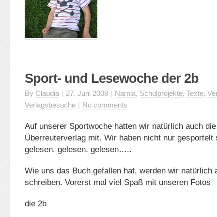
Sport- und Lesewoche der 2b
By
Claudia
|
27. Juni 2008
|
Narnia
,
Schulprojekte
,
Texte
,
Ve
Verlagsbesuche
|
No comments
Auf unserer Sportwoche hatten wir natürlich auch d
Überreuterverlag mit. Wir haben nicht nur gesportelt
gelesen, gelesen, gelesen…..
Wie uns das Buch gefallen hat, werden wir natürlich 
schreiben. Vorerst mal viel Spaß mit unseren Fotos
die 2b