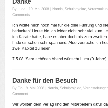
Danke
By
Luca
|
10. Mai 2008
|
Narnia
,
Schulprojekte
,
Veranstaltu
Comments
Ich wollte mich noch mal für die tolle Führung und d
bedanken! Heute bin ich leider nicht sehr viel zum 
ich Karate hatte, habe es aber doch bis zum zweiten 
finde es schon sehr spannend. Also versuche ich heu
zwei Kapitel zu lesen.
7.5.08 !Sehr schönen Abend wünscht Luca (9 Jahre)
Danke für den Besuch
By
Flo
|
9. Mai 2008
|
Narnia
,
Schulprojekte
,
Veranstaltunge
Comment
Wir wollten dem Verlag und den Mitarbeitern dafür d