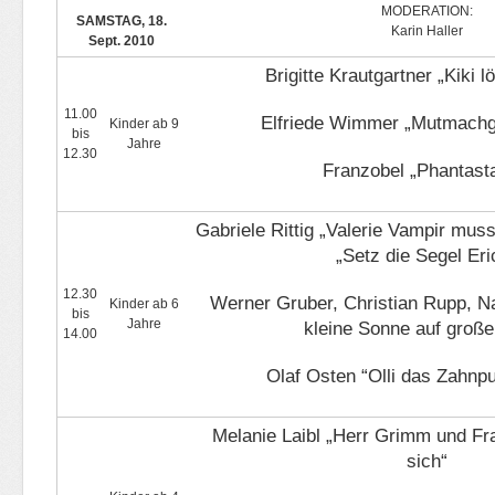
MODERATION:
SAMSTAG, 18.
Karin Haller
Sept. 2010
Brigitte Krautgartner „Kiki l
11.00
Elfriede Wimmer „Mutmachg
Kinder ab 9
bis
Jahre
12.30
Franzobel „Phantast
Gabriele Rittig „Valerie Vampir mus
„Setz die Segel Eri
12.30
Werner Gruber, Christian Rupp, N
Kinder ab 6
bis
Jahre
kleine Sonne auf große
14.00
Olaf Osten “Olli das Zahnp
Melanie Laibl „Herr Grimm und Fr
sich“