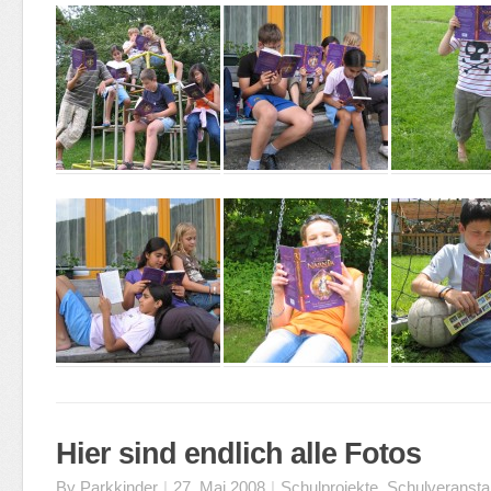
Hier sind endlich alle Fotos
By
Parkkinder
|
27. Mai 2008
|
Schulprojekte
,
Schulveransta