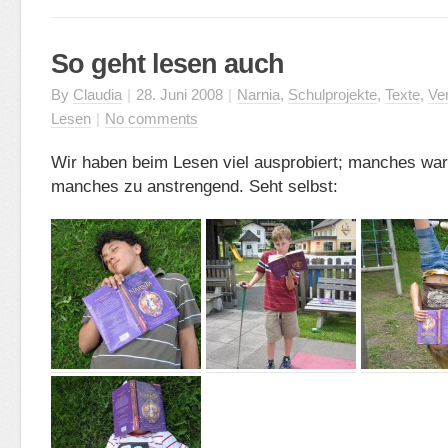
So geht lesen auch
By
Claudia
|
28. Juni 2008
|
Narnia
,
Schulprojekte
,
Texte
,
Ve
Lesen
|
No comments
Wir haben beim Lesen viel ausprobiert; manches war
manches zu anstrengend. Seht selbst: