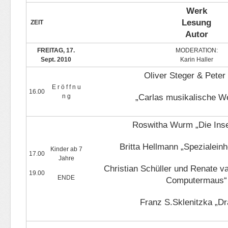
Werk
Lesung
ZEIT
Autor
FREITAG, 17.
MODERATION:
Sept. 2010
Karin Haller
Oliver Steger & Peter 
E r ö f f n u
16.00
n g
„Carlas musikalische We
Roswitha Wurm „Die Inse
Britta Hellmann „Spezialein
Kinder ab 7
17.00
Jahre
Christian Schüller und Renate va
19.00
ENDE
Computermaus“
Franz S.Sklenitzka „D