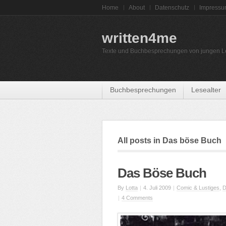
Home
About
Datenschutz
Impress
written4me
Texte und Buchbesprechungen von jungen L
Buchbesprechungen
Lesealter
All posts in Das böse Buch
Das Böse Buch
By
Lotta
|
4. Juli 2009
|
Comic & Lustiges
,
D
|
4 Comments