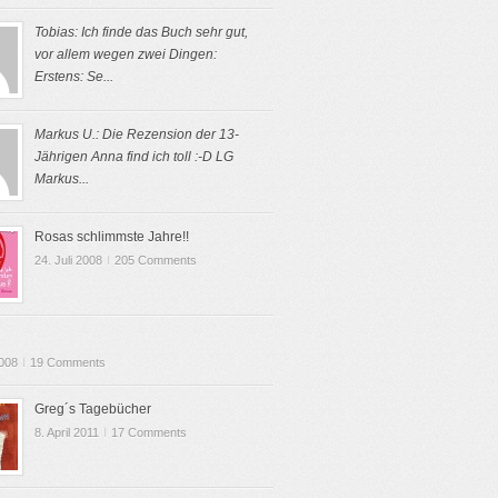
Tobias: Ich finde das Buch sehr gut,
vor allem wegen zwei Dingen:
Erstens: Se...
Markus U.: Die Rezension der 13-
Jährigen Anna find ich toll :-D LG
Markus...
Rosas schlimmste Jahre!!
24. Juli 2008
I
205 Comments
2008
I
19 Comments
Greg´s Tagebücher
8. April 2011
I
17 Comments