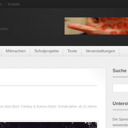
um
Kontakt
euten
Mitmachen
Schulprojekte
Texte
Veranstaltungen
Suche
Unters
as böse Buch
,
Fantasy & Science fiction
,
Schulprojekte
,
ab 10 Jahren
Die Spen
verwendet