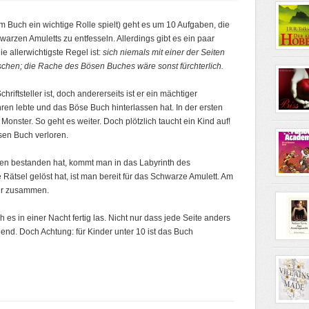
 Buch ein wichtige Rolle spielt) geht es um 10 Aufgaben, die
rzen Amuletts zu entfesseln. Allerdings gibt es ein paar
e allerwichtigste Regel ist:
sich niemals mit einer der Seiten
hen; die Rache des Bösen Buches wäre sonst fürchterlich.
riftsteller ist, doch andererseits ist er ein mächtiger
ren lebte und das Böse Buch hinterlassen hat. In der ersten
onster. So geht es weiter. Doch plötzlich taucht ein Kind auf!
sen Buch verloren.
n bestanden hat, kommt man in das Labyrinth des
Rätsel gelöst hat, ist man bereit für das Schwarze Amulett. Am
der zusammen.
h es in einer Nacht fertig las. Nicht nur dass jede Seite anders
nnend. Doch Achtung: für Kinder unter 10 ist das Buch