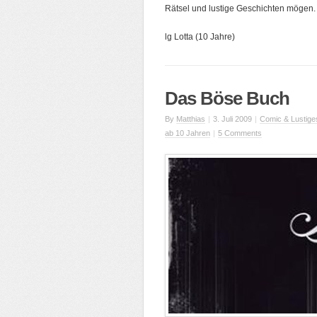
Rätsel und lu
stige Geschichten mögen.
lg Lotta (10 Jahre)
Das Böse Buch
By
Matthias
|
3. Juli 2009
|
Comic & Lustige
ab 10 Jahren
|
5 Comments