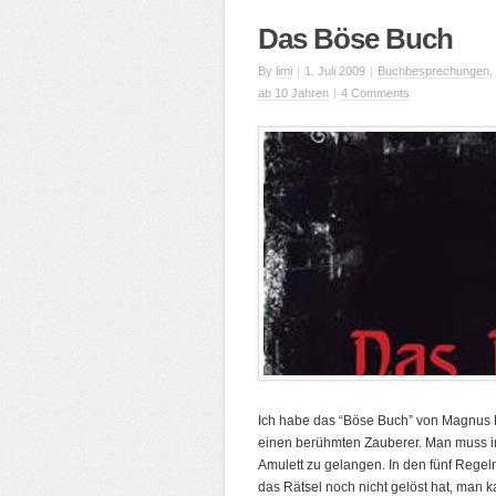
Das Böse Buch
By
limi
|
1. Juli 2009
|
Buchbesprechungen
,
ab 10 Jahren
|
4 Comments
Ich habe das “Böse Buch” von Magnus 
einen berühmten Zauberer. Man muss 
Amulett zu gelangen. In den fünf Regel
das Rätsel noch nicht gelöst hat, man