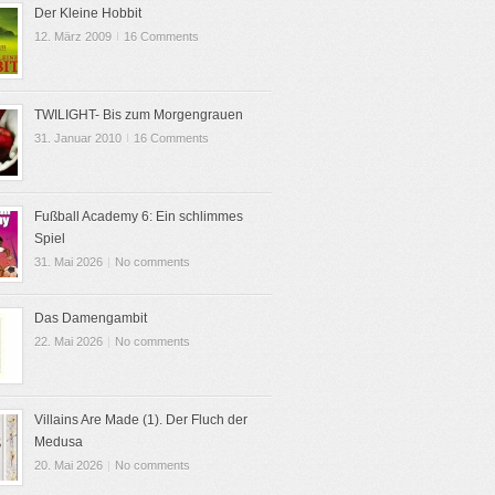
Der Kleine Hobbit
12. März 2009
I
16 Comments
TWILIGHT- Bis zum Morgengrauen
31. Januar 2010
I
16 Comments
Fußball Academy 6: Ein schlimmes
Spiel
31. Mai 2026
|
No comments
Das Damengambit
22. Mai 2026
|
No comments
Villains Are Made (1). Der Fluch der
Medusa
20. Mai 2026
|
No comments