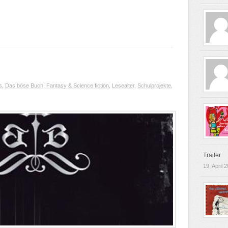
s
,
Das böse Buch
,
Fantasy & Science fiction
,
Lesealter
,
Schulprojekte
,
Trailer
19. April 