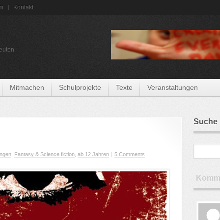
um
Kontakt
euten
Mitmachen
Schulprojekte
Texte
Veranstaltungen
Suche
ngen
,
Fantasy & Science fiction
,
ab 12 Jahren
|
5 Comments
Komme