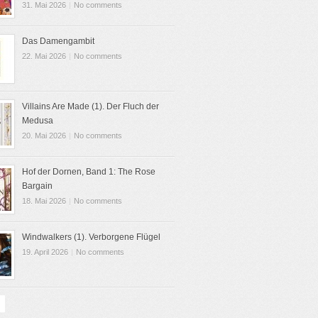
31. Mai 2026
|
No comments
Das Damengambit
22. Mai 2026
|
No comments
Villains Are Made (1). Der Fluch der
Medusa
20. Mai 2026
|
No comments
Hof der Dornen, Band 1: The Rose
Bargain
18. Mai 2026
|
No comments
Windwalkers (1). Verborgene Flügel
19. April 2026
|
No comments