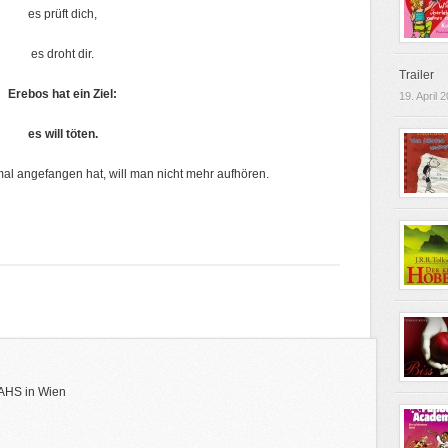
es prüft dich,
es droht dir.
Trailer
Erebos hat ein Ziel:
19. April 
es will töten.
l angefangen hat, will man nicht mehr aufhören.
 AHS in Wien