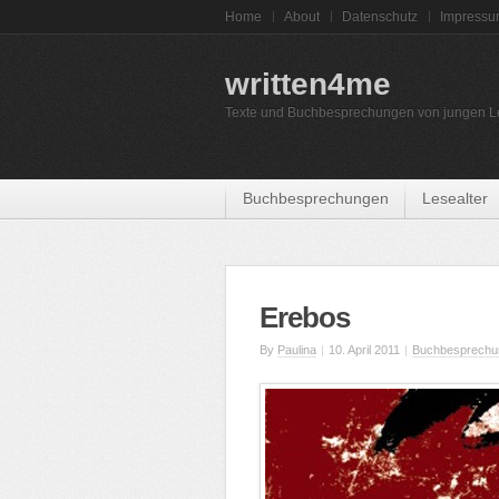
Home
About
Datenschutz
Impress
written4me
Texte und Buchbesprechungen von jungen L
Buchbesprechungen
Lesealter
Erebos
By
Paulina
|
10. April 2011
|
Buchbesprechu