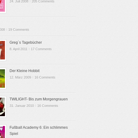
24. Juli 2008
I
205 Comments
2008
I
19 Comments
Greg´s Tagebücher
8. April 2011
I
17 Comments
Der Kleine Hobbit
12. März 2009
I
16 Comments
TWILIGHT- Bis zum Morgengrauen
31. Januar 2010
I
16 Comments
Fußball Academy 6: Ein schlimmes
Spiel