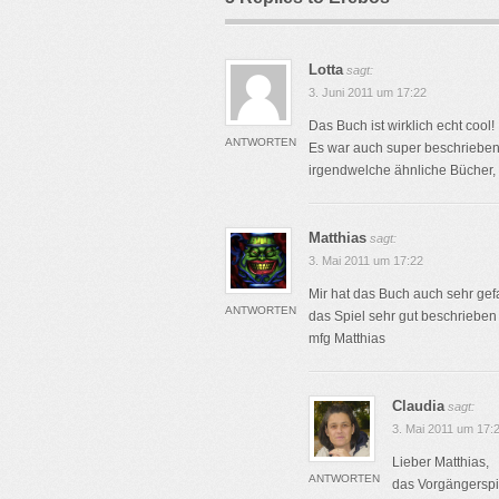
Lotta
sagt:
3. Juni 2011 um 17:22
Das Buch ist wirklich echt cool!
ANTWORTEN
Es war auch super beschrieben, 
irgendwelche ähnliche Bücher,
Matthias
sagt:
3. Mai 2011 um 17:22
Mir hat das Buch auch sehr gefa
ANTWORTEN
das Spiel sehr gut beschrieben
mfg Matthias
Claudia
sagt:
3. Mai 2011 um 17:
Lieber Matthias,
ANTWORTEN
das Vorgängerspie