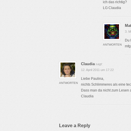
ich das richtig?
LG Claudia
Mat
3. M
Du 
ANTWORTEN
mfg
Claudia
sagt:
12. April 2011 um 17:22
Liebe Paulina,
ANTWORTEN
nichts Schlimmeres als eine tec
Dass man da nicht zum Lesen au
Claudia
Leave a Reply