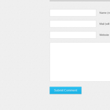
Name (re
Mail (wil
Website