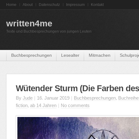
Home
About
Datenschutz
Impressum
Kontakt
written4me
Texte und Buchbesprechungen von jungen Leuten
Buchbesprechungen
Lesealter
Mitmachen
Schulproj
Wütender Sturm (Die Farben des 
By
Jude
|
16. Januar 2019
|
Buchbesprechungen
,
Buchreihe
fiction
,
ab 14 Jahren
|
No comments