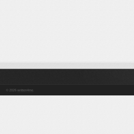
© 2026
written4me
.