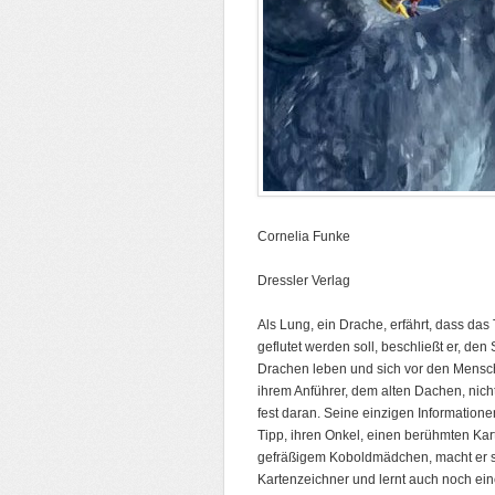
Cornelia Funke
Dressler Verlag
Als Lung, ein Drache, erfährt, dass da
geflutet werden soll, beschließt er, d
Drachen leben und sich vor den Mensc
ihrem Anführer, dem alten Dachen, nic
fest daran. Seine einzigen Information
Tipp, ihren Onkel, einen berühmten Ka
gefräßigem Koboldmädchen, macht er sic
Kartenzeichner und lernt auch noch e