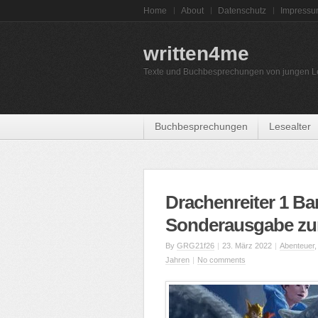
Home
About
Datenschutz
Impress
written4me
Texte und Buchbesprechungen von jungen L
Buchbesprechungen
Lesealter
Drachenreiter 1 Ban
Sonderausgabe zu
By
GRG21f26
|
23. März 2022
|
Abenteuer
Jahren
|
No comments