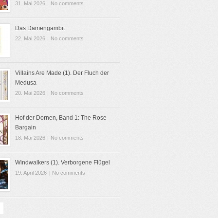
31. Mai 2026
|
No comments
Das Damengambit
22. Mai 2026
|
No comments
Villains Are Made (1). Der Fluch der
Medusa
20. Mai 2026
|
No comments
Hof der Dornen, Band 1: The Rose
Bargain
18. Mai 2026
|
No comments
Windwalkers (1). Verborgene Flügel
19. April 2026
|
No comments