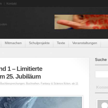
um
Kontakt
euten
Mitmachen
Schulprojekte
Texte
Veranstaltungen
Suche
d 1 – Limitierte
m 25. Jubiläum
,
Buchbesprechungen
,
Buchreihen
,
Fantasy & Science fiction
,
ab 11
Komme