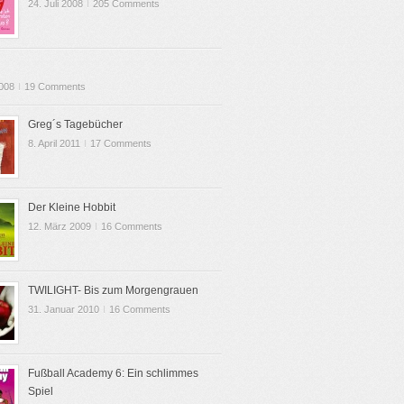
24. Juli 2008
I
205 Comments
2008
I
19 Comments
Greg´s Tagebücher
8. April 2011
I
17 Comments
Der Kleine Hobbit
12. März 2009
I
16 Comments
TWILIGHT- Bis zum Morgengrauen
31. Januar 2010
I
16 Comments
Fußball Academy 6: Ein schlimmes
Spiel