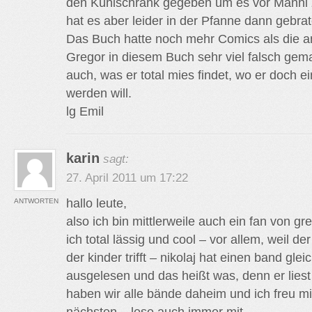
den Kühlschrank gegeben um es vor Manni z
hat es aber leider in der Pfanne dann gebrate
Das Buch hatte noch mehr Comics als die 
Gregor in diesem Buch sehr viel falsch gem
auch, was er total mies findet, wo er doch 
werden will.
lg Emil
karin
sagt:
27. April 2011 um 17:22
hallo leute,
ANTWORTEN
also ich bin mittlerweile auch ein fan von gr
ich total lässig und cool – vor allem, weil de
der kinder trifft – nikolaj hat einen band glei
ausgelesen und das heißt was, denn er liest s
haben wir alle bände daheim und ich freu mi
nächsten – lese auch immer mit…