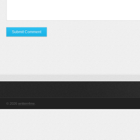
© 2026
written4me
.