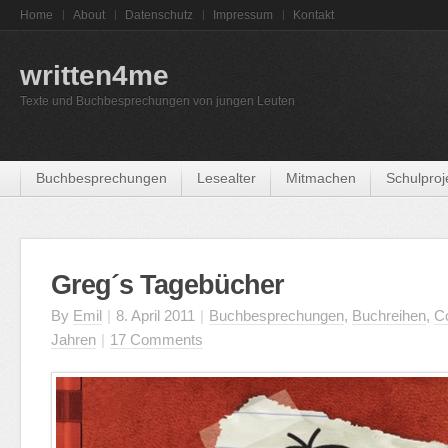
Home
About
Datenschutz
Impressum
Kontakt
written4me
Texte und Buchbesprechungen von jungen Leuten
Buchbesprechungen
Lesealter
Mitmachen
Schulproj
Greg´s Tagebücher
By
Emil
|
8. April 2011
|
Buchbesprechungen
,
Buchreihen
,
C
Jahren
|
17 Comments