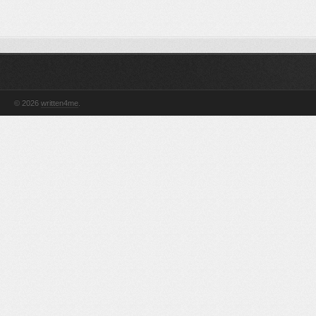
© 2026
written4me
.