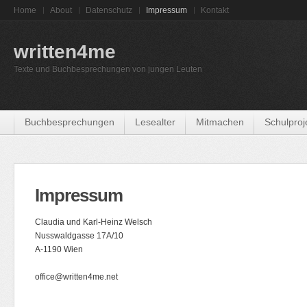
Home
About
Datenschutz
Impressum
Kontakt
written4me
Texte und Buchbesprechungen von jungen Leuten
Buchbesprechungen
Lesealter
Mitmachen
Schulproj
Impressum
Claudia und Karl-Heinz Welsch
Nusswaldgasse 17A/10
A-1190 Wien
office@written4me.net