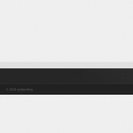
© 2026
written4me
.