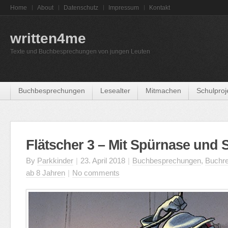
Home
About
Datenschutz
Impressum
Kontakt
written4me
Texte und Buchbesprechungen von jungen Leuten
Buchbesprechungen
Lesealter
Mitmachen
Schulproj
Flätscher 3 – Mit Spürnase und 
By
Parkkinder
|
23. April 2018
|
Buchbesprechungen
,
Buchre
ab 8 Jahren
|
No comments