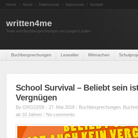
Home
About
Datenschutz
Impressum
Kontakt
written4me
Texte und Buchbesprechungen von jungen Leuten
Buchbesprechungen
Lesealter
Mitmachen
Schulproj
School Survival – Beliebt sein is
Vergnügen
By
GRG21f26
|
27. Mai 2018
|
Buchbesprechungen
,
Buchre
ab 10 Jahren
|
No comments