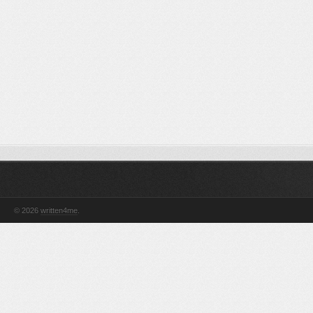
© 2026
written4me
.