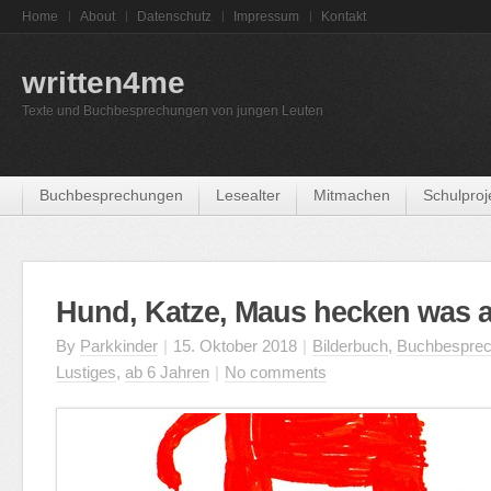
Home
About
Datenschutz
Impressum
Kontakt
written4me
Texte und Buchbesprechungen von jungen Leuten
Buchbesprechungen
Lesealter
Mitmachen
Schulproj
Hund, Katze, Maus hecken was 
By
Parkkinder
|
15. Oktober 2018
|
Bilderbuch
,
Buchbespre
Lustiges
,
ab 6 Jahren
|
No comments