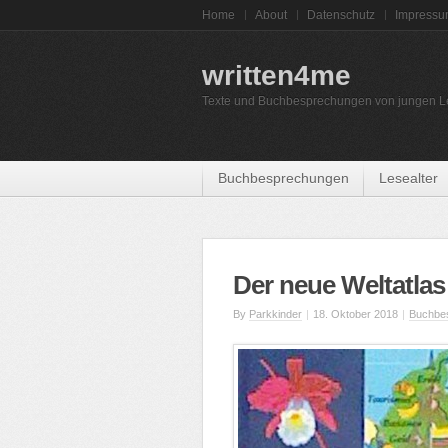
Home
About
Datenschutz
Impress
written4me
Texte und Buchbesprechungen von jungen L
Buchbesprechungen
Lesealter
Der neue Weltatlas
By
Parkkinder
|
18. Oktober 2018
|
Buchbe