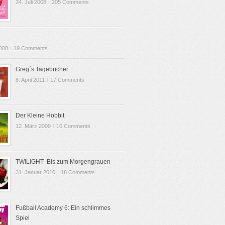
24. Juli 2008
I
205 Comments
2008
I
19 Comments
Greg´s Tagebücher
8. April 2011
I
17 Comments
Der Kleine Hobbit
12. März 2009
I
16 Comments
TWILIGHT- Bis zum Morgengrauen
31. Januar 2010
I
16 Comments
Fußball Academy 6: Ein schlimmes
Spiel