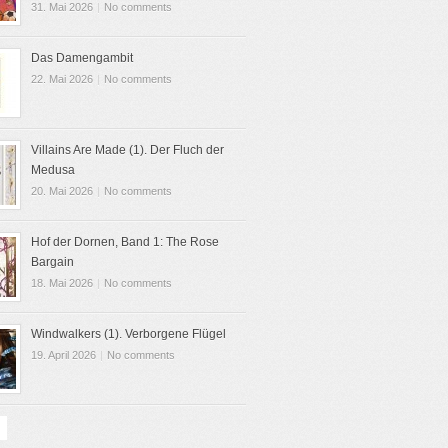
31. Mai 2026
|
No comments
Das Damengambit
22. Mai 2026
|
No comments
Villains Are Made (1). Der Fluch der
Medusa
20. Mai 2026
|
No comments
Hof der Dornen, Band 1: The Rose
Bargain
18. Mai 2026
|
No comments
Windwalkers (1). Verborgene Flügel
19. April 2026
|
No comments