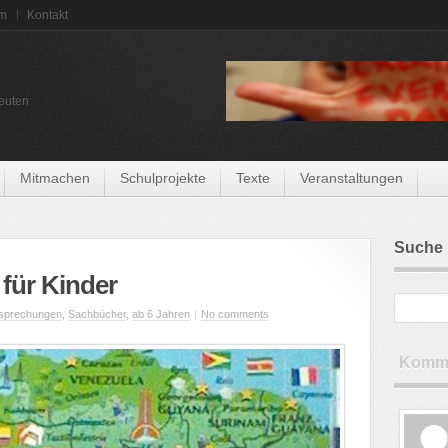
um
Kontakt
euten
Mitmachen
Schulprojekte
Texte
Veranstaltungen
Suche
 für Kinder
sprechungen
,
Sachbücher
,
ab 6 Jahren
|
No comments
Komme