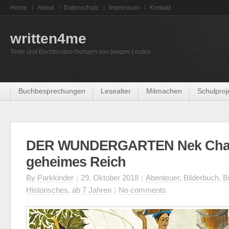
Home
About
Datenschutz
Impressum
Kontakt
written4me
Texte und Buchbesprechungen von jungen Leuten
Buchbesprechungen
Lesealter
Mitmachen
Schulproj
DER WUNDERGARTEN Nek Chan
geheimes Reich
By
Parkkinder
|
29. Oktober 2018
|
Abenteuer
,
Bilderbuch
,
B
Historisches
,
ab 7 Jahren
|
No comments