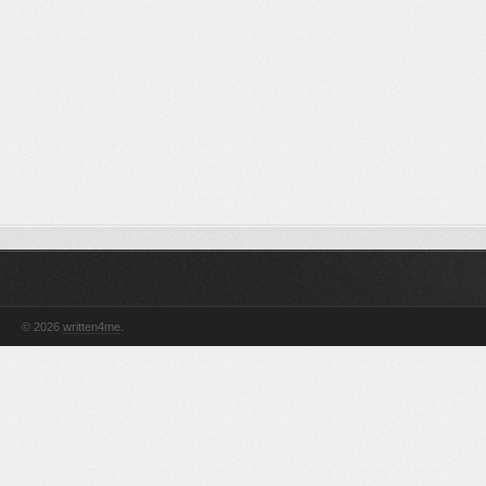
© 2026
written4me
.