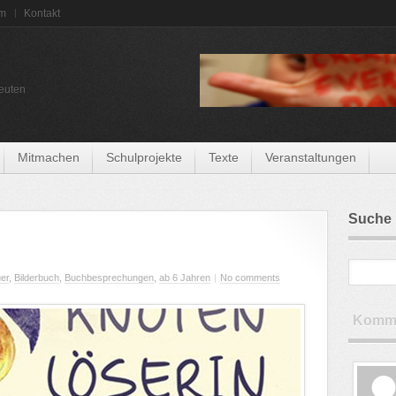
um
Kontakt
euten
Mitmachen
Schulprojekte
Texte
Veranstaltungen
Suche
er
,
Bilderbuch
,
Buchbesprechungen
,
ab 6 Jahren
|
No comments
Komme