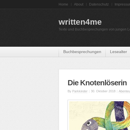
Home
About
Datenschutz
Impress
written4me
Texte und Buchbesprechungen von jungen L
Buchbesprechungen
Lesealter
Die Knotenlöserin
By
Parkkinder
|
30. Oktober 2018
|
Abenteu