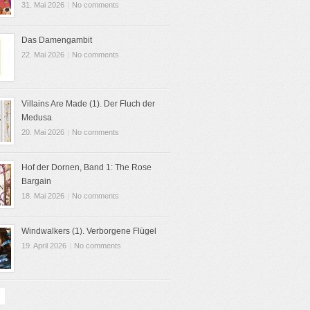
31. Mai 2026
|
No comments
Das Damengambit
22. Mai 2026
|
No comments
Villains Are Made (1). Der Fluch der
Medusa
20. Mai 2026
|
No comments
Hof der Dornen, Band 1: The Rose
Bargain
18. Mai 2026
|
No comments
Windwalkers (1). Verborgene Flügel
19. April 2026
|
No comments