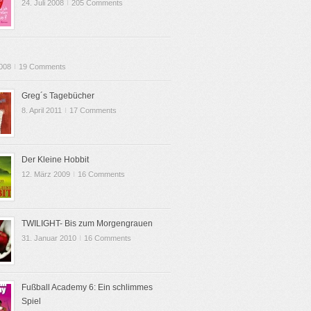
24. Juli 2008
I
205 Comments
2008
I
19 Comments
Greg´s Tagebücher
8. April 2011
I
17 Comments
Der Kleine Hobbit
12. März 2009
I
16 Comments
TWILIGHT- Bis zum Morgengrauen
31. Januar 2010
I
16 Comments
Fußball Academy 6: Ein schlimmes
Spiel