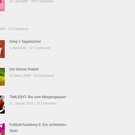
24. Juli 2008
I
205 Comments
2008
I
19 Comments
Greg´s Tagebücher
8. April 2011
I
17 Comments
Der Kleine Hobbit
12. März 2009
I
16 Comments
TWILIGHT- Bis zum Morgengrauen
31. Januar 2010
I
16 Comments
Fußball Academy 6: Ein schlimmes
Spiel