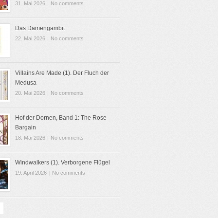
31. Mai 2026
|
No comments
Das Damengambit
22. Mai 2026
|
No comments
Villains Are Made (1). Der Fluch der
Medusa
20. Mai 2026
|
No comments
Hof der Dornen, Band 1: The Rose
Bargain
18. Mai 2026
|
No comments
Windwalkers (1). Verborgene Flügel
19. April 2026
|
No comments