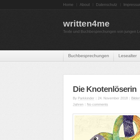
Home
About
Datenschutz
Impress
written4me
Texte und Buchbesprechungen von jungen L
Buchbesprechungen
Lesealter
Die Knotenlöserin
By
Parkkinder
|
24. November 2018
|
Bilde
Jahren
|
No comments