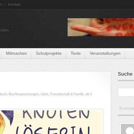
um
Kontakt
euten
Mitmachen
Schulprojekte
Texte
Veranstaltungen
Suche
rbuch
,
Buchbesprechungen
,
Liebe, Freundschaft & Familie
,
ab 6
Komme