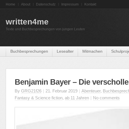
Home
About
Datenschutz
Impressum
Kontakt
written4me
Texte und Buchbesprechungen von jungen Leuten
Buchbesprechungen
Lesealter
Mitmachen
Schulproj
Benjamin Bayer – Die verscholl
By
GRG21f26
|
21. Februar 2019
|
Abenteuer
,
Buchbesprec
Fantasy & Science fiction
,
ab 11 Jahren
|
No comments