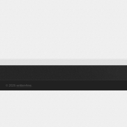
© 2026
written4me
.