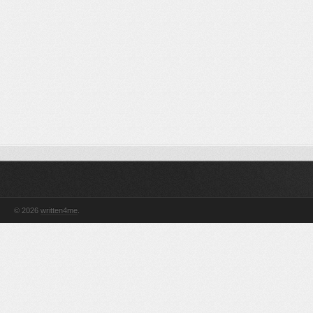
© 2026
written4me
.