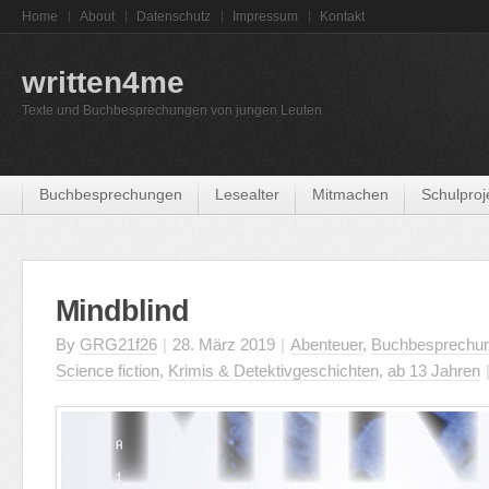
Home
About
Datenschutz
Impressum
Kontakt
written4me
Texte und Buchbesprechungen von jungen Leuten
Buchbesprechungen
Lesealter
Mitmachen
Schulproj
Mindblind
By
GRG21f26
|
28. März 2019
|
Abenteuer
,
Buchbesprechu
Science fiction
,
Krimis & Detektivgeschichten
,
ab 13 Jahren