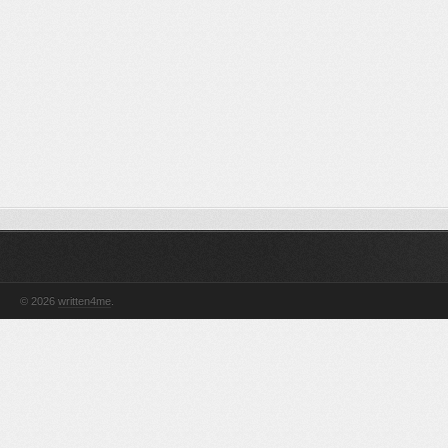
© 2026
written4me
.