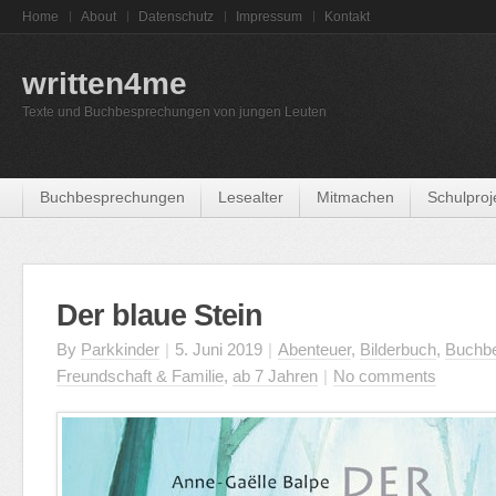
Home
About
Datenschutz
Impressum
Kontakt
written4me
Texte und Buchbesprechungen von jungen Leuten
Buchbesprechungen
Lesealter
Mitmachen
Schulproj
Der blaue Stein
By
Parkkinder
|
5. Juni 2019
|
Abenteuer
,
Bilderbuch
,
Buchb
Freundschaft & Familie
,
ab 7 Jahren
|
No comments