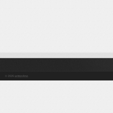
© 2026
written4me
.