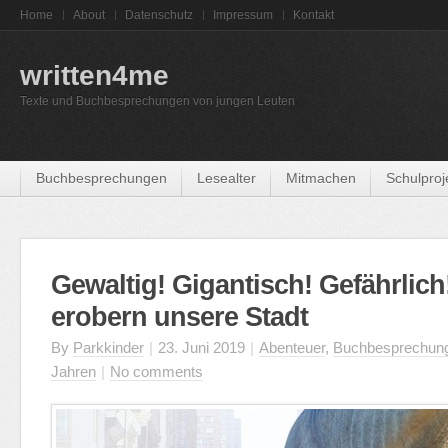
Home
About
Datenschutz
Impressum
Kontakt
written4me
Texte und Buchbesprechungen von jungen Leuten
Buchbesprechungen
Lesealter
Mitmachen
Schulproj
Gewaltig! Gigantisch! Gefährlich!
erobern unsere Stadt
By
Parkkinder
|
23. Juni 2019
|
Abenteuer
,
Buchbesprechun
Jahren
|
No comments