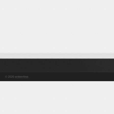
© 2026
written4me
.