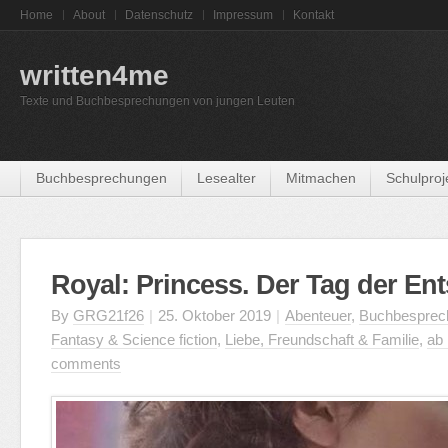
Home
About
Datenschutz
Impressum
Kontakt
written4me
Texte und Buchbesprechungen von jungen Leuten
Buchbesprechungen
Lesealter
Mitmachen
Schulproj
Royal: Princess. Der Tag der En
By
GRG21f26
|
25. Oktober 2019
|
Abenteuer
,
Buchbesprec
Fantasy & Science fiction
,
Liebe, Freundschaft & Familie
,
ab 
comments