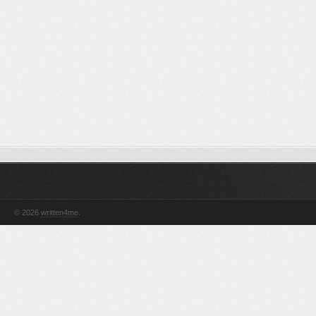
© 2026
written4me
.