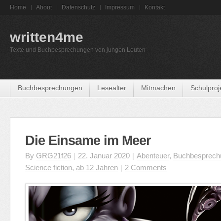
Home
About
Datenschutz
Impressum
Kontakt
written4me
Texte und Buchbesprechungen von jungen Leuten
Buchbesprechungen
Lesealter
Mitmachen
Schulproj
Die Einsame im Meer
By
GRG21f26
|
22. Januar 2020
|
Abenteuer
,
Buchbesprech
Science fiction
,
ab 12 Jahren
|
2 Comments