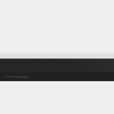
© 2026
written4me
.