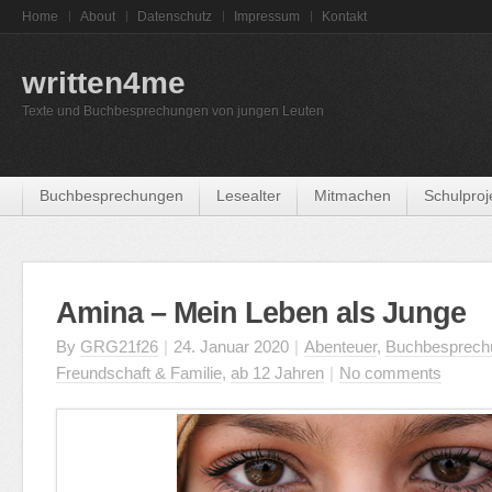
Home
About
Datenschutz
Impressum
Kontakt
written4me
Texte und Buchbesprechungen von jungen Leuten
Buchbesprechungen
Lesealter
Mitmachen
Schulproj
Amina – Mein Leben als Junge
By
GRG21f26
|
24. Januar 2020
|
Abenteuer
,
Buchbesprech
Freundschaft & Familie
,
ab 12 Jahren
|
No comments