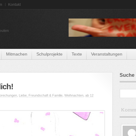
um
Kontakt
euten
Mitmachen
Schulprojekte
Texte
Veranstaltungen
Suche
lich!
prechungen
,
Liebe, Freundschaft & Familie
,
Weihnachten
,
ab 12
Komme