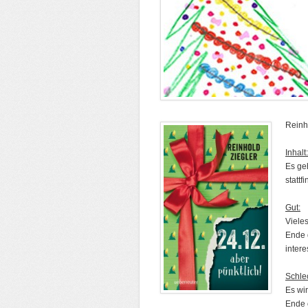
Reinho
Inhalt:
Es ge
stattf
Gut:
Vieles
Ende 
intere
Schle
Es wir
Ende 