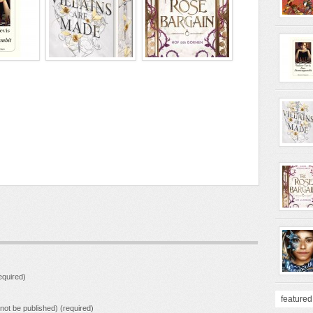
quired)
featured
l not be published) (required)