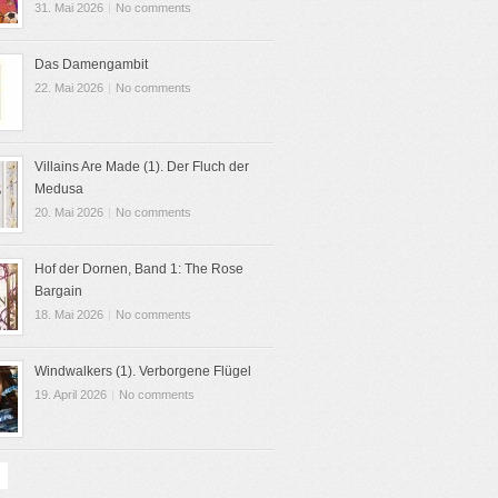
31. Mai 2026
|
No comments
Das Damengambit
22. Mai 2026
|
No comments
Villains Are Made (1). Der Fluch der
Medusa
20. Mai 2026
|
No comments
Hof der Dornen, Band 1: The Rose
Bargain
18. Mai 2026
|
No comments
Windwalkers (1). Verborgene Flügel
19. April 2026
|
No comments