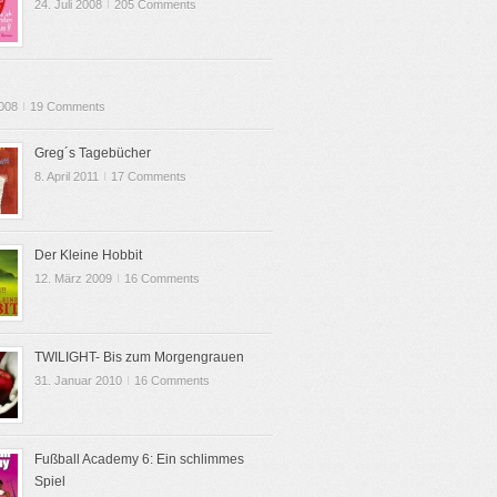
24. Juli 2008
I
205 Comments
2008
I
19 Comments
Greg´s Tagebücher
8. April 2011
I
17 Comments
Der Kleine Hobbit
12. März 2009
I
16 Comments
TWILIGHT- Bis zum Morgengrauen
31. Januar 2010
I
16 Comments
Fußball Academy 6: Ein schlimmes
Spiel