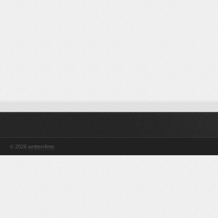
© 2026
written4me
.