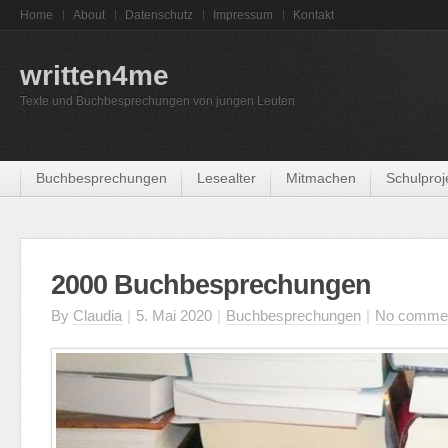
Home
About
Datenschutz
Impressum
Kontakt
written4me
Texte und Buchbesprechungen von jungen Leuten
Buchbesprechungen
Lesealter
Mitmachen
Schulproj
2000 Buchbesprechungen
By
Claudia
|
5. Mai 2020
|
Buchbesprechungen
|
No comme