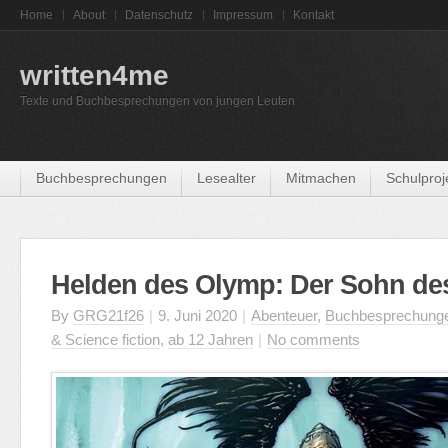
Home
About
Datenschutz
Impressum
Kontakt
written4me
Texte und Buchbesprechungen von jungen Leuten
Buchbesprechungen
Lesealter
Mitmachen
Schulproj
Helden des Olymp: Der Sohn de
By
GRG21f26
|
9. Juni 2020
|
Abenteuer
,
Buchbesprechung
& Science fiction
,
ab 12 Jahren
|
No comments