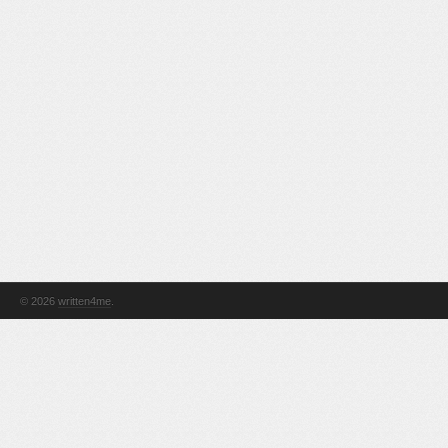
© 2026
written4me
.