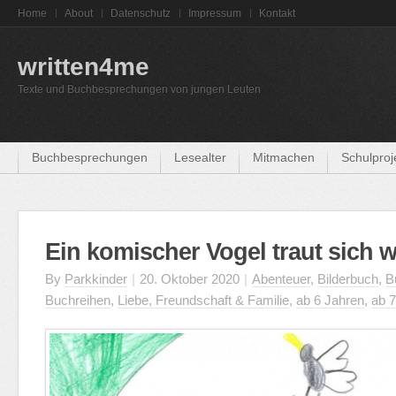
Home
About
Datenschutz
Impressum
Kontakt
written4me
Texte und Buchbesprechungen von jungen Leuten
Buchbesprechungen
Lesealter
Mitmachen
Schulproj
Ein komischer Vogel traut sich 
By
Parkkinder
|
20. Oktober 2020
|
Abenteuer
,
Bilderbuch
,
B
Buchreihen
,
Liebe, Freundschaft & Familie
,
ab 6 Jahren
,
ab 7