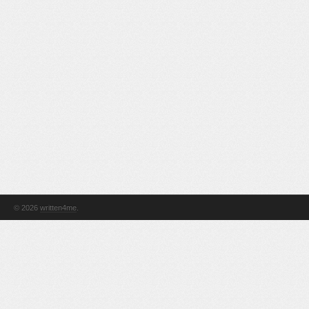
© 2026
written4me
.