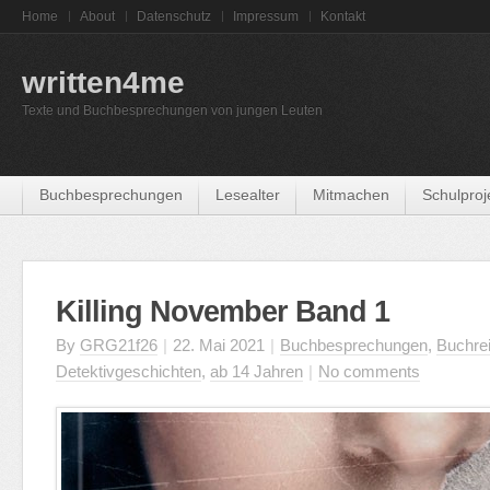
Home
About
Datenschutz
Impressum
Kontakt
written4me
Texte und Buchbesprechungen von jungen Leuten
Buchbesprechungen
Lesealter
Mitmachen
Schulproj
Killing November Band 1
By
GRG21f26
|
22. Mai 2021
|
Buchbesprechungen
,
Buchre
Detektivgeschichten
,
ab 14 Jahren
|
No comments