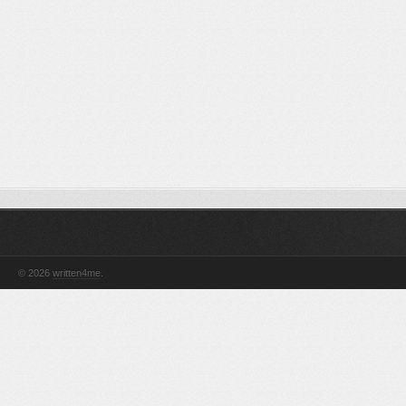
© 2026
written4me
.