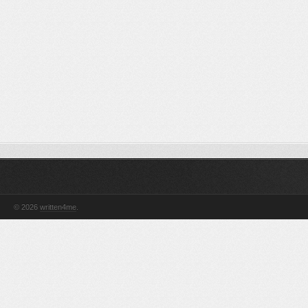
© 2026
written4me
.