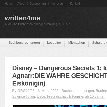
Home
About
Datenschutz
Impressum
Kontakt
written4me
Texte und Buchbesprechungen von jungen Leuten
Buchbesprechungen
Lesealter
Mitmachen
Schulproj
Disney – Dangerous Secrets 1: 
Agnarr:DIE WAHRE GESCHICHT
Eiskönigin)
By
GRG21f26
|
3. März 2022
|
Buchbesprechungen
,
Buchre
Science fiction
,
Liebe, Freundschaft & Familie
,
ab 10 Jahren