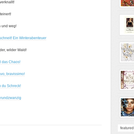
erknallt!
einert!
n und weg!
schneit! Ein Winterabenteuer
der, wilder Wald!
ll das Chaos!
vo, bravissimo!
h du Schreck!
ierundzwanzig
featured