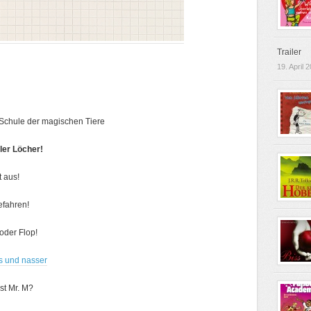
Trailer
19. April 
 Schule der magischen Tiere
ler Löcher!
t aus!
efahren!
oder Flop!
s und nasser
st Mr. M?