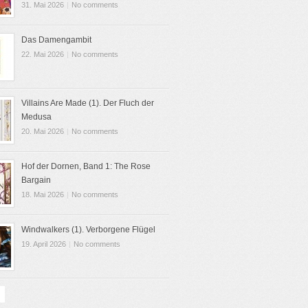
31. Mai 2026
|
No comments
Das Damengambit
22. Mai 2026
|
No comments
Villains Are Made (1). Der Fluch der
Medusa
20. Mai 2026
|
No comments
Hof der Dornen, Band 1: The Rose
Bargain
18. Mai 2026
|
No comments
Windwalkers (1). Verborgene Flügel
19. April 2026
|
No comments