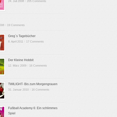
24. Juli 2008
I
205 Comments
2008
I
19 Comments
Greg´s Tagebücher
8. April 2011
I
17 Comments
Der Kleine Hobbit
12. März 2009
I
16 Comments
TWILIGHT- Bis zum Morgengrauen
31. Januar 2010
I
16 Comments
Fußball Academy 6: Ein schlimmes
Spiel