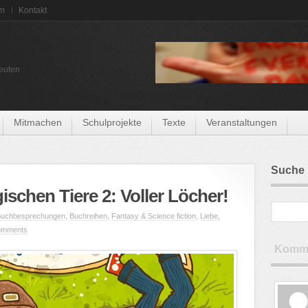
um
Kontakt
euten
Mitmachen
Schulprojekte
Texte
Veranstaltungen
Suche
ischen Tiere 2: Voller Löcher!
uchbesprechungen
,
Buchreihen
,
Fantasy & Science fiction
,
Liebe,
omments
Komme