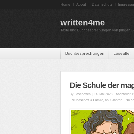
Home
About
Datenschutz
Impress
written4me
Texte und Buchbesprechungen von jungen L
Buchbesprechungen
Lesealter
Die Schule der mag
By
Lesehexen
|
14. Mai 2023
|
Abenteuer
,
B
Freundschaft & Familie
,
ab 7 Jahren
|
No c