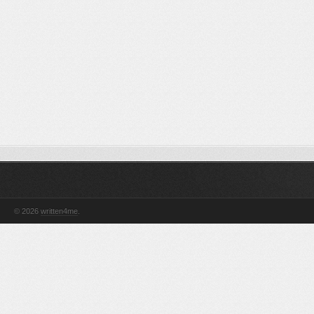
© 2026
written4me
.