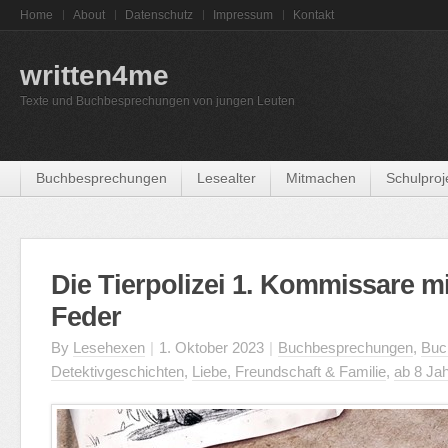
Home
About
Datenschutz
Impressum
Kontakt
written4me
Texte und Buchbesprechungen von jungen Leuten
Buchbesprechungen
Lesealter
Mitmachen
Schulproj
Die Tierpolizei 1. Kommissare mi
Feder
By
Lesehexen
|
1. Oktober 2023
|
Buchbesprechungen
,
Buc
Detektivgeschichten
,
Liebe, Freundschaft & Familie
,
ab 8 Ja