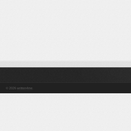
© 2026
written4me
.