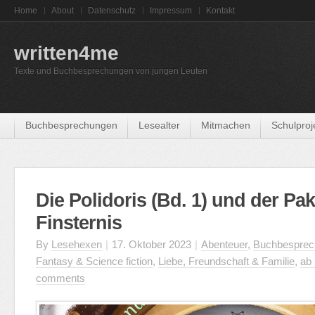
Home
About
Datenschutz
Impressum
Kontakt
written4me
Texte und Buchbesprechungen von jungen Leuten
Buchbesprechungen
Lesealter
Mitmachen
Schulproj
Die Polidoris (Bd. 1) und der Pak
Finsternis
By
Lesehexen
|
17. Oktober 2023
|
Abenteuer
,
Buchbesprec
Fantasy & Science fiction
,
Liebe, Freundschaft & Familie
,
ab
comments