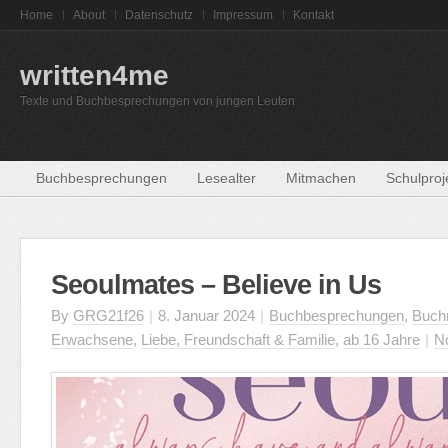
Home
About
Datenschutz
Impressum
Kontakt
written4me
Texte und Buchbesprechungen von jungen Leuten
Buchbesprechungen
Lesealter
Mitmachen
Schulproj
Seoulmates – Believe in Us
By
GRG21f26
|
8. Januar 2024
|
Buchbesprechungen
,
Buch
Erwachsene
,
Liebe, Freundschaft & Familie
,
ab 16 Jahre
|
N