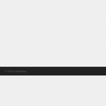
© 2026
written4me
.