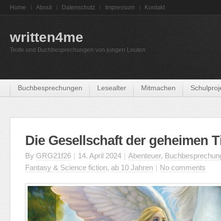
Home
About
Datenschutz
Impressum
Kontakt
written4me
Texte und Buchbesprechungen von jungen Leuten
Buchbesprechungen
Lesealter
Mitmachen
Schulproj
Die Gesellschaft der geheimen T
By
GRG21f26
|
14. April 2024
|
Abenteuer
,
Buchbesprechun
Fantasy & Science fiction
,
ab 10 Jahren
|
No comments