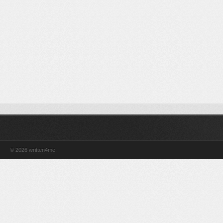
© 2026
written4me
.