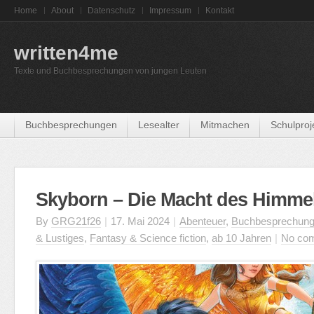
Home
About
Datenschutz
Impressum
Kontakt
written4me
Texte und Buchbesprechungen von jungen Leuten
Buchbesprechungen
Lesealter
Mitmachen
Schulproj
Skyborn – Die Macht des Himmel
By
GRG21f26
|
17. Mai 2024
|
Abenteuer
,
Buchbesprechun
& Lustiges
,
Fantasy & Science fiction
,
ab 10 Jahren
|
No co