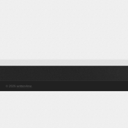
© 2026
written4me
.