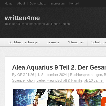
Home
About
Datenschutz
Impressum
Kontakt
written4me
Texte und Buchbesprechungen von jungen Leuten
Buchbesprechungen
Lesealter
Mitmachen
Schulproj
Alea Aquarius 9 Teil 2. Der Gesa
By
GRG21f26
|
1. September 2024
|
Buchbesprechungen
,
B
Science fiction
,
Liebe, Freundschaft & Familie
,
ab 10 Jahren