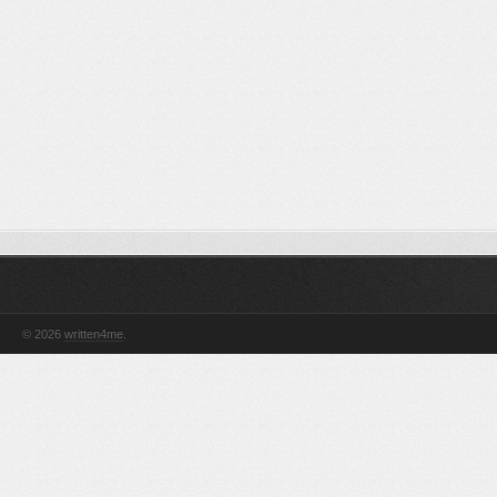
© 2026
written4me
.