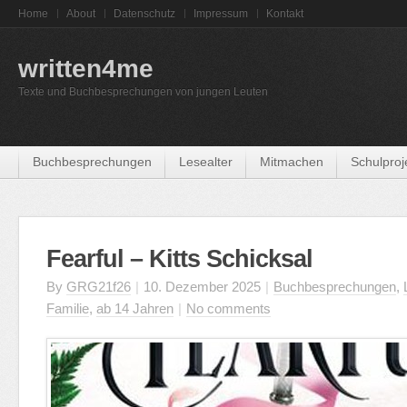
Home
About
Datenschutz
Impressum
Kontakt
written4me
Texte und Buchbesprechungen von jungen Leuten
Buchbesprechungen
Lesealter
Mitmachen
Schulproj
Fearful – Kitts Schicksal
By
GRG21f26
|
10. Dezember 2025
|
Buchbesprechungen
,
Familie
,
ab 14 Jahren
|
No comments