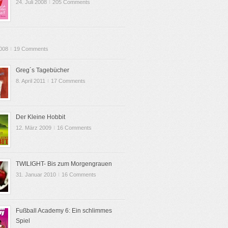
24. Juli 2008
I
205 Comments
2008
I
19 Comments
Greg´s Tagebücher
8. April 2011
I
17 Comments
Der Kleine Hobbit
12. März 2009
I
16 Comments
TWILIGHT- Bis zum Morgengrauen
31. Januar 2010
I
16 Comments
Fußball Academy 6: Ein schlimmes
Spiel