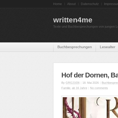
Home
About
Datenschutz
Impress
written4me
Texte und Buchbesprechungen von jungen L
Buchbesprechungen
Lesealter
Hof der Dornen, B
By
GRG21f26
|
18. Mai 2026
|
Buchbespre
Familie
,
ab 16 Jahre
|
No comments