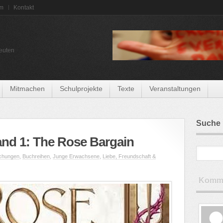
um
Kontakt
euten
Mitmachen
Schulprojekte
Texte
Veranstaltungen
Suche
and 1: The Rose Bargain
chungen
,
Buchreihen
,
Junge Erwachsene
,
Liebe, Freundschaft &
Komme