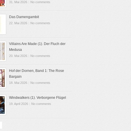
31. Mai 2026
|
No comments
Das Damengambit
22. Mai 2026
|
No comments
Villains Are Made (1). Der Fluch der
Medusa
20. Mai 2026
|
No comments
Hof der Dornen, Band 1: The Rose
Bargain
18. Mai 2026
|
No comments
Windwalkers (1). Verborgene Flügel
19. April 2026
|
No comments