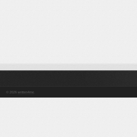
© 2026
written4me
.