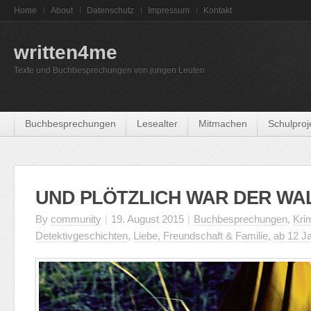
Home
About
Datenschutz
Impressum
Kontakt
written4me
Texte und Buchbesprechungen von jungen Leuten
Buchbesprechungen
Lesealter
Mitmachen
Schulproj
UND PLÖTZLICH WAR DER WAL
By
community
|
19. August 2015
|
Buchbesprechungen
,
Kri
Detektivgeschichten
,
Liebe, Freundschaft & Familie
,
ab 12 J