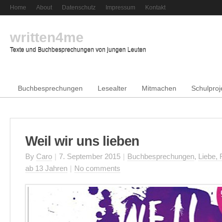
Home
About
Datenschutz
Impressum
Kontakt
written4me
Texte und Buchbesprechungen von jungen Leuten
Buchbesprechungen
Lesealter
Mitmachen
Schulproj
Weil wir uns lieben
By
Caro
|
7. September 2015
|
Buchbesprechungen
,
Liebe, 
ab 13 Jahren
|
No comments