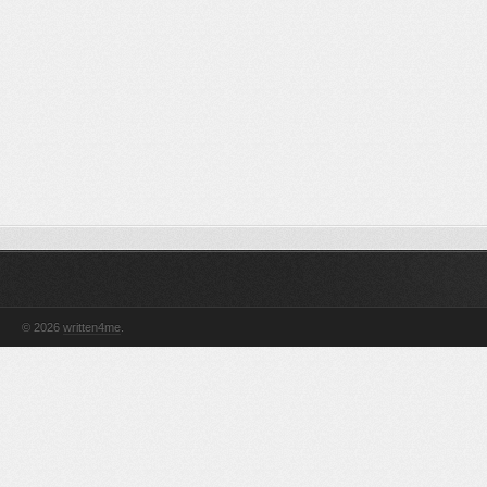
© 2026
written4me
.