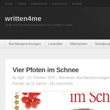
Home
About
Datenschutz
Impressum
Kontakt
written4me
Texte und Buchbesprechungen von jungen Leuten
Buchbesprechungen
Lesealter
Mitmachen
Schulproj
Vier Pfoten im Schnee
By
bg9
|
23. Oktober 2015
|
Abenteuer
,
Buchbesprechungen
Familie
,
ab 11 Jahren
|
No comments