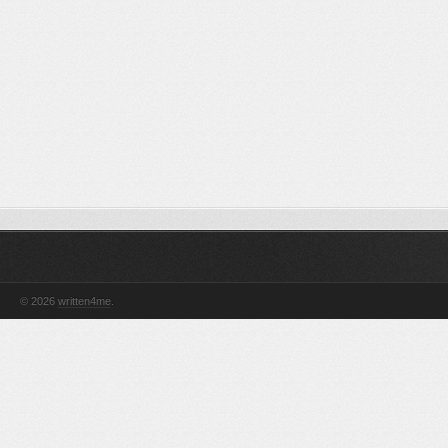
© 2026
written4me
.