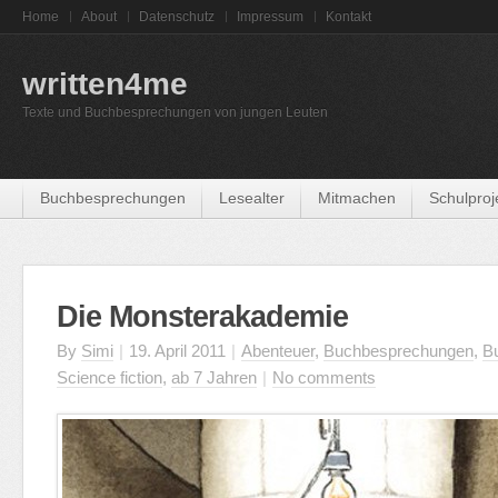
Home
About
Datenschutz
Impressum
Kontakt
written4me
Texte und Buchbesprechungen von jungen Leuten
Buchbesprechungen
Lesealter
Mitmachen
Schulproj
Die Monsterakademie
By
Simi
|
19. April 2011
|
Abenteuer
,
Buchbesprechungen
,
B
Science fiction
,
ab 7 Jahren
|
No comments