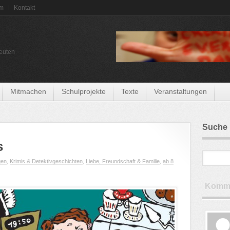
um
Kontakt
euten
Mitmachen
Schulprojekte
Texte
Veranstaltungen
Suche
s
gen
,
Krimis & Detektivgeschichten
,
Liebe, Freundschaft & Familie
,
ab 8
Komme