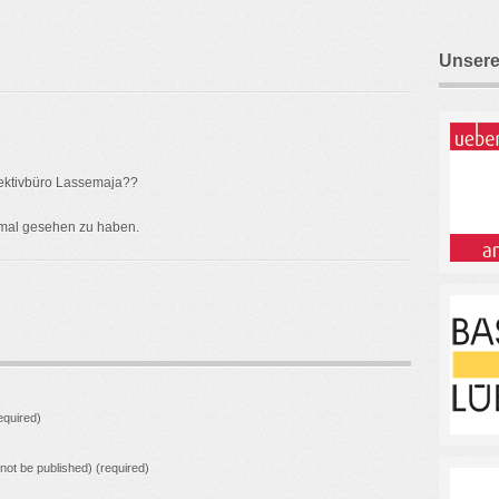
Unsere
tektivbüro Lassemaja??
n mal gesehen zu haben.
quired)
l not be published) (required)