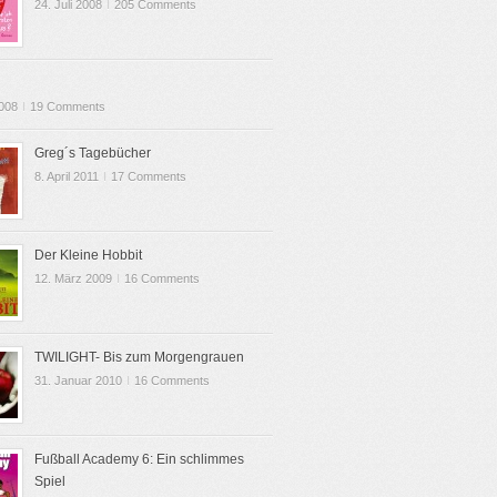
24. Juli 2008
I
205 Comments
2008
I
19 Comments
Greg´s Tagebücher
8. April 2011
I
17 Comments
Der Kleine Hobbit
12. März 2009
I
16 Comments
TWILIGHT- Bis zum Morgengrauen
31. Januar 2010
I
16 Comments
Fußball Academy 6: Ein schlimmes
Spiel