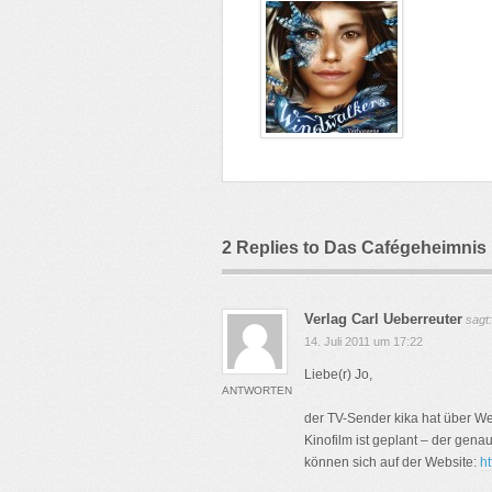
2 Replies to Das Cafégeheimnis
Verlag Carl Ueberreuter
sagt:
14. Juli 2011 um 17:22
Liebe(r) Jo,
ANTWORTEN
der TV-Sender kika hat über We
Kinofilm ist geplant – der gena
können sich auf der Website:
ht