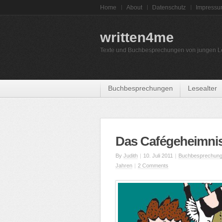
Home
About
Datenschutz
Impress
written4me
Texte und Buchbesprechungen von jungen L
Buchbesprechungen
Lesealter
Das Cafégeheimni
By
Judith
|
10. Juli 2011
|
Buchbesprechun
Jahren
|
2 Comments