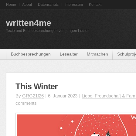
Home
About
Datenschutz
Impressum
Kontakt
written4me
Texte und Buchbesprechungen von jungen Leuten
Buchbesprechungen
Lesealter
Mitmachen
Schulproj
This Winter
By
GRG21f26
|
6. Januar 2023
|
Liebe, Freundschaft & Fami
comments