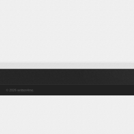
© 2026
written4me
.