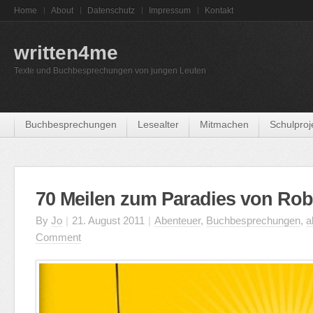
Home
About
Datenschutz
Impressum
Kontakt
written4me
Texte und Buchbesprechungen von jungen Leuten
Buchbesprechungen
Lesealter
Mitmachen
Schulproj
70 Meilen zum Paradies von Rob
By
Jo
|
21. August 2011
|
Abenteuer
,
Buchbesprechungen
,
a
Comment