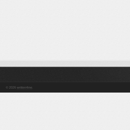
© 2026
written4me
.