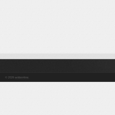
© 2026
written4me
.