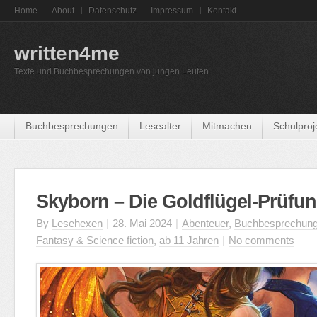
Home
About
Datenschutz
Impressum
Kontakt
written4me
Texte und Buchbesprechungen von jungen Leuten
Buchbesprechungen
Lesealter
Mitmachen
Schulproj
Skyborn – Die Goldflügel-Prüfu
By
Lesehexen
|
28. Mai 2024
|
Abenteuer
,
Buchbesprechun
Fantasy & Science fiction
,
ab 11 Jahren
|
No comments