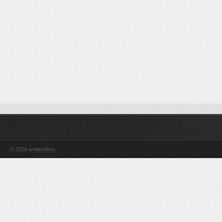
© 2026
written4me
.