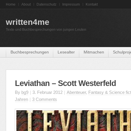
Home
About
Datenschutz
Impressum
Kontakt
written4me
Texte und Buchbesprechungen von jungen Leuten
Buchbesprechungen
Lesealter
Mitmachen
Schulproj
Leviathan – Scott Westerfeld
By
bg9
|
3. Februar 2012
|
Abenteuer
,
Fantasy & Science fic
Jahren
|
3 Comments