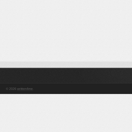
© 2026
written4me
.