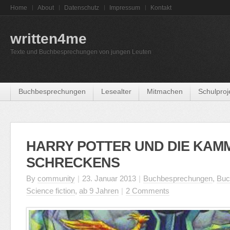
Home
About
Datenschutz
Impressum
Kontakt
written4me
Texte und Buchbesprechungen von jungen Leuten
Buchbesprechungen
Lesealter
Mitmachen
Schulproj
HARRY POTTER UND DIE KAM
SCHRECKENS
By
community
|
23. Januar 2013
|
Buchbesprechungen
,
Buc
Science fiction
,
ab 9 Jahren
|
2 Comments