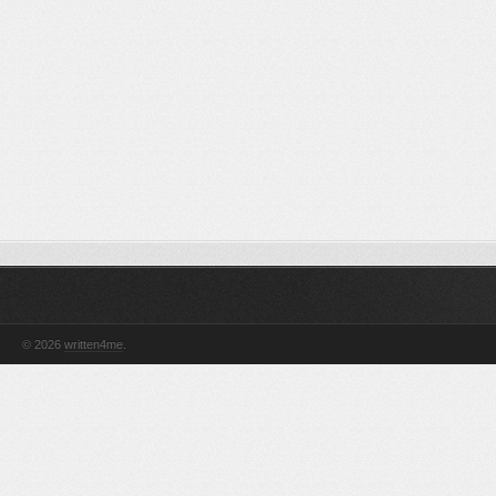
© 2026
written4me
.