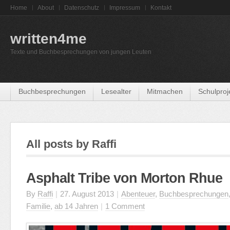
Home
About
Datenschutz
Impressum
Kontakt
written4me
Texte und Buchbesprechungen von jungen Leuten
Buchbesprechungen
Lesealter
Mitmachen
Schulproj
All posts by Raffi
Asphalt Tribe von Morton Rhue
By
Raffi
|
27. August 2013
|
Abenteuer
,
Buchbesprechungen
Familie
,
ab 14 Jahren
|
1 Comment