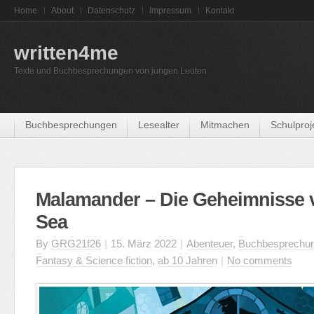
Home
About
Datenschutz
Impressum
Kontakt
written4me
Texte und Buchbesprechungen von jungen Leuten
Buchbesprechungen
Lesealter
Mitmachen
Schulproj
Malamander – Die Geheimnisse v
Sea
By
GRG21f26
|
15. März 2022
|
Abenteuer
,
Buchbesprechu
Fantasy & Science fiction
,
ab 10 Jahren
|
No comments