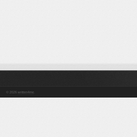
© 2026
written4me
.