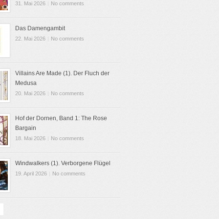
31. Mai 2026
|
No comments
Das Damengambit
22. Mai 2026
|
No comments
Villains Are Made (1). Der Fluch der
Medusa
20. Mai 2026
|
No comments
Hof der Dornen, Band 1: The Rose
Bargain
18. Mai 2026
|
No comments
Windwalkers (1). Verborgene Flügel
19. April 2026
|
No comments