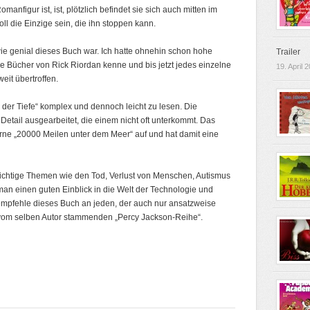
anfigur ist, ist, plötzlich befindet sie sich auch mitten im
l die Einzige sein, die ihn stoppen kann.
 wie genial dieses Buch war. Ich hatte ohnehin schon hohe
Trailer
e Bücher von Rick Riordan kenne und bis jetzt jedes einzelne
19. April 
eit übertroffen.
der Tiefe“ komplex und dennoch leicht zu lesen. Die
Detail ausgearbeitet, die einem nicht oft unterkommt. Das
ne „20000 Meilen unter dem Meer“ auf und hat damit eine
e wichtige Themen wie den Tod, Verlust von Menschen, Autismus
man einen guten Einblick in die Welt der Technologie und
empfehle dieses Buch an jeden, der auch nur ansatzweise
r vom selben Autor stammenden „Percy Jackson-Reihe“.