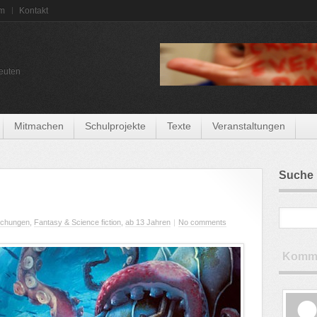
um
Kontakt
euten
Mitmachen
Schulprojekte
Texte
Veranstaltungen
Suche
echungen
,
Fantasy & Science fiction
,
ab 13 Jahren
|
No comments
Komme