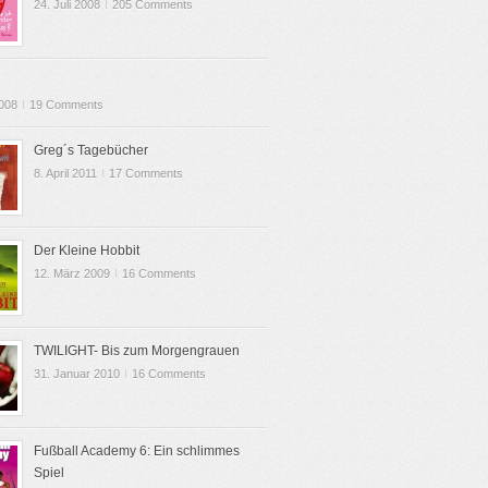
24. Juli 2008
I
205 Comments
2008
I
19 Comments
Greg´s Tagebücher
8. April 2011
I
17 Comments
Der Kleine Hobbit
12. März 2009
I
16 Comments
TWILIGHT- Bis zum Morgengrauen
31. Januar 2010
I
16 Comments
Fußball Academy 6: Ein schlimmes
Spiel