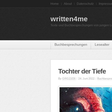
Home
About
Datenschutz
Impress
written4me
Texte und Buchbesprechungen von jungen L
Buchbesprechungen
Lesealter
Tochter der Tiefe
By
GRG21f26
|
24. Juni 2022
|
Buchbespr