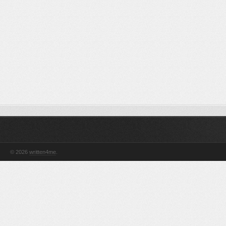
© 2026
written4me
.