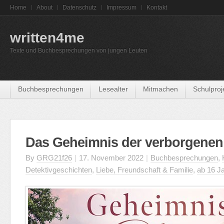
Home
About
Datenschutz
Impressum
Kontakt
written4me
Texte und Buchbesprechungen von jungen Leuten
Buchbesprechungen
Lesealter
Mitmachen
Schulproj
Das Geheimnis der verborgenen 
By
GRG21f26
|
17. November 2022
|
Buchbesprechungen
,
Detektivgeschichten
,
Liebe, Freundschaft & Familie
,
ab 16 J